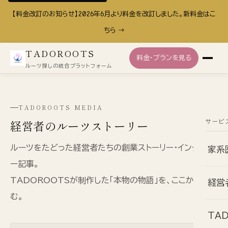
【料金改訂のお知らせ】2026年6月より料金を改訂しました。新料金はこ
ちら →
TADOROOTS
料金・プランを見る
ルーツ探しの統合プラットフォーム
TADOROOTS MEDIA
経営者のルーツストーリー
サービ
ルーツをたどった経営者たちの創業ストーリー・インタビュ
家系
ー記事。
TADOROOTSが制作した「本物の物語」を、ここから読
経営
む。
TA