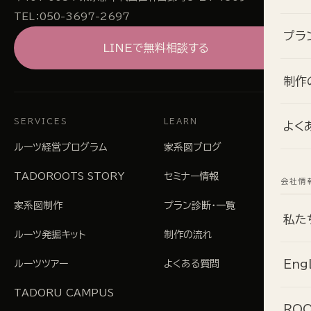
TEL：
050-3697-2697
プラ
LINEで無料相談する
制作
SERVICES
LEARN
よく
ルーツ経営プログラム
家系図ブログ
TADOROOTS STORY
セミナー情報
会社情
家系図制作
プラン診断・一覧
私た
ルーツ発掘キット
制作の流れ
Eng
ルーツツアー
よくある質問
TADORU CAMPUS
ROO