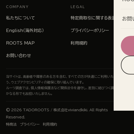
COMPANY
LEGAL
私たちについて
特定商取引に関する表記
お問
English（海外対応）
プライバシーポリシー
ROOTS MAP
利用規約
お問い合わせ
当サイトは、高齢者や障害のある方を含む、すべての方が快適にご利用いただけるよ
う、ウェブアクセシビリティの確保に取り組んでいます。
ルーツ調査では、個人情報保護法など関係法令を遵守し、差別に結びつく調査にはい
かなる形でも加担いたしません。
© 2026 TADOROOTS /
株式会社viviandkiki
. All Rights
Reserved.
特商法
プライバシー
利用規約