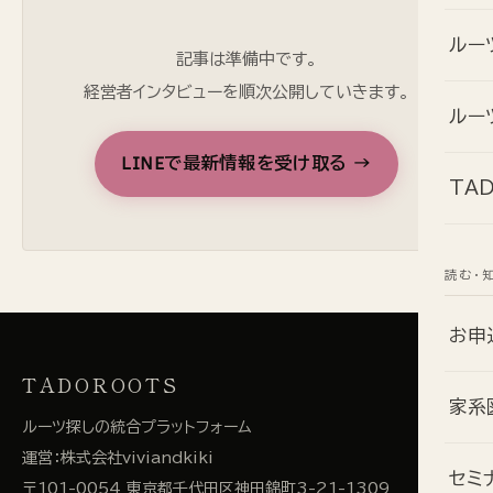
ルー
記事は準備中です。
経営者インタビューを順次公開していきます。
ルー
LINEで最新情報を受け取る →
TA
読む・
お申
TADOROOTS
家系
ルーツ探しの統合プラットフォーム
運営：
株式会社viviandkiki
セミ
〒101-0054 東京都千代田区神田錦町3-21-1309